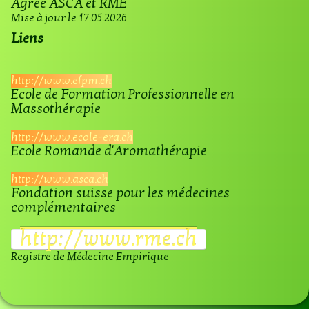
​Agrée ASCA et RME
Mise à jour le 17.05.2026
Liens
http://www.efpm.ch​
Ecole de Formation Professionnelle en
Massothérapie
http://www.ecole-era.ch
Ecole Romande d'Aromathérapie
http://www.asca.ch
Fondation suisse pour les médecines
complémentaires
​http://www.rme.ch
Registre de Médecine Empirique