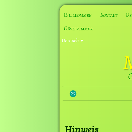
Willkommen
Kontakt
Ve
Gästezimmer
Deutsch
▼
G
Hinweis