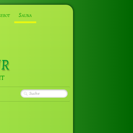
ebot
Sauna
ur
it