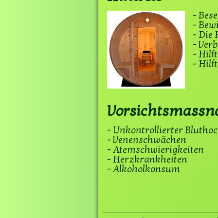
- Bese
- Bew
- Die
- Verb
- Hil
​- Hi
Vorsichtsmass
- Unkontrollierter Blutho
- Venenschwächen
- Atemschwierigkeiten
- Herzkrankheiten
​- Alkoholkonsum